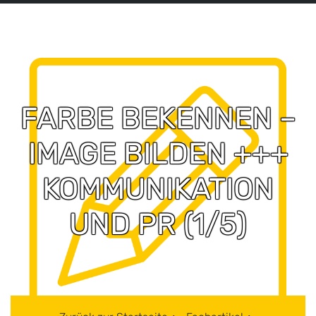
FARBE BEKENNEN –
IMAGE BILDEN +++
KOMMUNIKATION
UND PR (1/5)