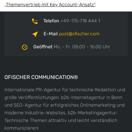
„Themenvertrieb mit Key Account-Ansatz“
.
Telefon
+49-175-718 444 1
E-Mail
post
ofischer.com
Geöffnet
Mo. - Fr. 08:00 - 16:00 Uhr
OFISCHER COMMUNICATION®
Internationale PR-Agentur für technische Redaktion und
große Veröffentlichungen. b2b-Internetagentur in Bonn
und SEO-Agentur für erfolgreiches Onlinemarketing und
moderne Industrie-Websites. b2b-Marketingagentur:
Technische Themen attraktiv und leicht verständlich
kommunizieren!