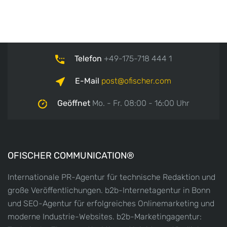
Telefon
+49-175-718 444 1
E-Mail
post
ofischer.com
Geöffnet
Mo. - Fr. 08:00 - 16:00 Uhr
OFISCHER COMMUNICATION®
Internationale PR-Agentur für technische Redaktion und
große Veröffentlichungen. b2b-Internetagentur in Bonn
und SEO-Agentur für erfolgreiches Onlinemarketing und
moderne Industrie-Websites. b2b-Marketingagentur: