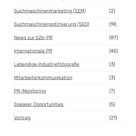
Suchmaschinenmarketing (SEM)
(2)
Suchmaschinenoptimierung (SEO)
(19)
News zur b2b-PR
(87)
Internationale PR
(45)
Lebendige Industriefotografie
(3)
Mitarbeiterkommunikation
(3)
PR-Monitoring
(7)
Speaker Opportunities
(5)
Vortrag
(21)