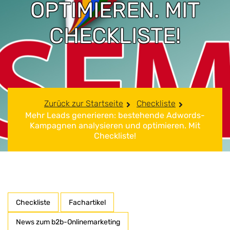
OPTIMIEREN. MIT
CHECKLISTE!
Zurück zur Startseite
Checkliste
Mehr Leads generieren: bestehende Adwords-
Kampagnen analysieren und optimieren. Mit
Checkliste!
Checkliste
Fachartikel
News zum b2b-Onlinemarketing