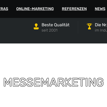
1
post@ofischer.com
TRAS
ONLINE-MARKETING
REFERENZEN
NEWS
Beste Qualität
Die Nr.
seit 2001
im Ind
MESSEMARKETING