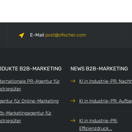
E-Mail
post
ofischer.com
ODUKTE B2B-MARKETING
NEWS B2B-MARKETING
nternationale PR-Agentur für
KI in Industrie-PR: Nachha
striegüter
gentur für Online-Marketing
KI in Industrie-PR: Aufbau
2b-Marketingagentur für
striegüter
KI in Industrie-PR:
Effizienzdruck...