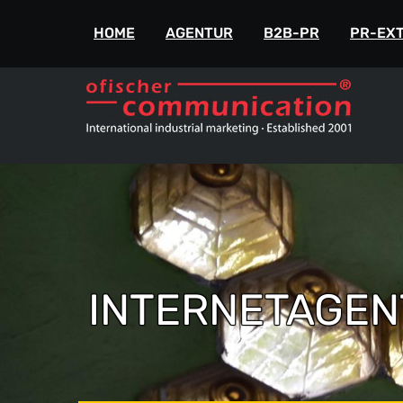
ofischer communication
+49-175-718 444 
HOME
AGENTUR
B2B-PR
PR-EX
INTERNETAGEN