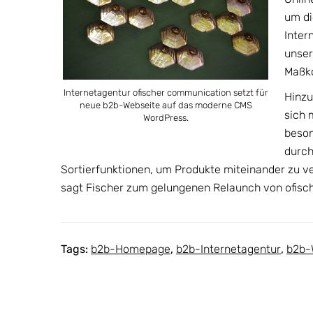
um di
Inter
unser
Maßko
Internetagentur ofischer communication setzt für
Hinzu
neue b2b-Webseite auf das moderne CMS
sich 
WordPress.
beson
durch
Sortierfunktionen, um Produkte miteinander zu v
sagt Fischer zum gelungenen Relaunch von ofisc
Tags:
b2b-Homepage
,
b2b-Internetagentur
,
b2b-