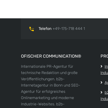
Telefon
+49-175-718 444 1
OFISCHER COMMUNICATION®
PR
Internationale PR-Agentur für
I
technische Redaktion und große
Indu
Veröffentlichungen. b2b-
A
Internetagentur in Bonn und SEO-
Agentur für erfolgreiches
b
Onlinemarketing und moderne
Indu
Industrie-Websites. b2b-